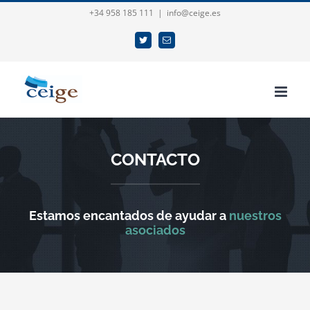
Saltar
+34 958 185 111
|
info@ceige.es
al
Twitter
Correo
contenido
electrónico
CONTACTO
Estamos encantados de ayudar a
nuestros
asociados