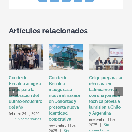
electrónico
Artículos relacionados
Conde de
Conde de
Ceige prepara su
C
Benalúa acoge a
Benalúa
ofensiva en
e
Ceige para la
inaugura su
Latinoamérica
n
celebración del
nueva almazara
con una jornada
d
último encuentro
en Deifontes y
técnica previa a
o
del año
presenta nueva
la misión a Chile
identidad
y Argentina
febrero 24th, 2026
|
Sin comentarios
corporativa
noviembre 11th,
2025
|
Sin
noviembre 11th,
comentarios
2025
|
Sin