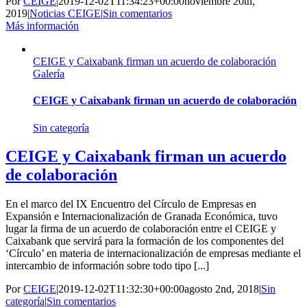
Por
CEIGE
|
2019-12-02T11:34:23+00:00
noviembre 20th,
2019
|
Noticias CEIGE
|
Sin comentarios
Más información
CEIGE y Caixabank firman un acuerdo de colaboración
Galería
CEIGE y Caixabank firman un acuerdo de colaboración
Sin categoría
CEIGE y Caixabank firman un acuerdo
de colaboración
En el marco del IX Encuentro del Círculo de Empresas en
Expansión e Internacionalización de Granada Económica, tuvo
lugar la firma de un acuerdo de colaboración entre el CEIGE y
Caixabank que servirá para la formación de los componentes del
‘Círculo’ en materia de internacionalización de empresas mediante el
intercambio de información sobre todo tipo [...]
Por
CEIGE
|
2019-12-02T11:32:30+00:00
agosto 2nd, 2018
|
Sin
categoría
|
Sin comentarios