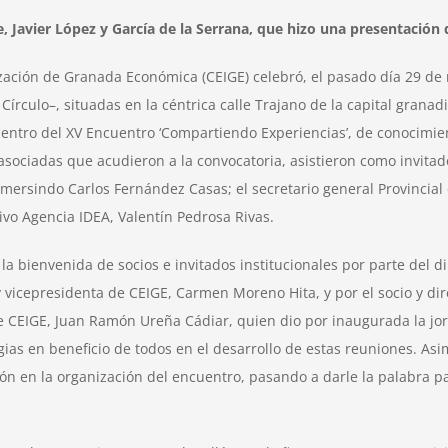
e, Javier López y García de la Serrana, que hizo una presentación 
zación de Granada Económica (CEIGE) celebró, el pasado día 29 de
írculo–, situadas en la céntrica calle Trajano de la capital granadin
entro del XV Encuentro ‘Compartiendo Experiencias’, de conocimie
sociadas que acudieron a la convocatoria, asistieron como invitad
Gumersindo Carlos Fernández Casas; el secretario general Provinci
ivo Agencia IDEA, Valentín Pedrosa Rivas.
la bienvenida de socios e invitados institucionales por parte del di
vicepresidenta de CEIGE, Carmen Moreno Hita, y por el socio y dire
e CEIGE, Juan Ramón Ureña Cádiar, quien dio por inaugurada la jor
rgias en beneficio de todos en el desarrollo de estas reuniones. A
ión en la organización del encuentro, pasando a darle la palabra pa