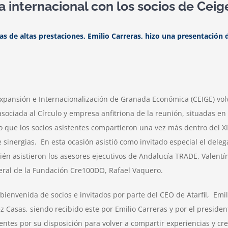
a internacional con los socios de Ceig
 de altas prestaciones, Emilio Carreras, hizo una presentación d
Expansión e Internacionalización de Granada Económica (CEIGE) vol
asociada al Círculo y empresa anfitriona de la reunión, situadas e
bajo que los socios asistentes compartieron una vez más dentro del 
 sinergias. En esta ocasión asistió como invitado especial el dele
n asistieron los asesores ejecutivos de Andalucía TRADE, Valentín
neral de la Fundación Cre100DO, Rafael Vaquero.
ienvenida de socios e invitados por parte del CEO de Atarfil, Emil
 Casas, siendo recibido este por Emilio Carreras y por el preside
entes por su disposición para volver a compartir experiencias y cre