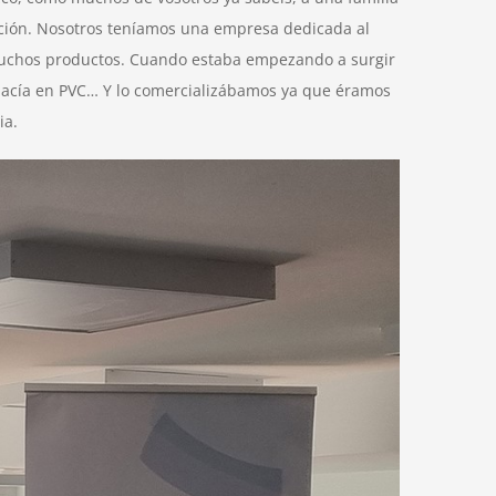
ación. Nosotros teníamos una empresa dedicada al
 muchos productos. Cuando estaba empezando a surgir
e hacía en PVC… Y lo comercializábamos ya que éramos
ia.